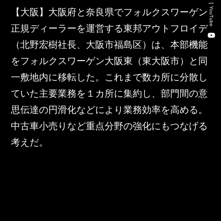
新卒・キャリア採用コンサルティング事業
YouTube
【大阪】大阪府と奈良県でフォルクスワーゲン
人材紹介事業
正規ディーラーを運営する東邦アウトフロイデ
（北野宏樹社長、大阪市福島区）は、本部機能
DX事業
をフォルクスワーゲン大阪東（東大阪市）と同
一敷地内に移転した。これまで数カ所に分散し
株式会社 東邦ホールディングス
ていた主要業務を１カ所に集約し、部門間の意
思伝達の円滑化などにより業務効率を高める。
東邦自動車 株式会社
中古車小売りなど重点分野の強化にもつなげる
株式会社 東邦アウトフロイデ
考えだ。
株式会社 ワールドパーツ
株式会社 ソナティック