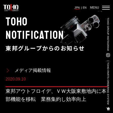
MENU
JPN
EN
TOHO
TOHO GROUP INSTAGRAM
ホーム
NOTIFICATION
東邦グループからのお知らせ
輸入車部品事業
車輌販売事業
TOHO PARTS ORDERING SYSTEM
メディア掲載情報
中古車販売事業
2020.09.10
3PL事業
東邦アウトフロイデ、ＶＷ大阪東敷地内に本
陸上養殖事業
部機能を移転 業務集約し効率向上
輸出入事業