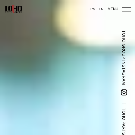
MENU
JPN
EN
ホーム
TOHO GROUP INSTAGRAM
輸入車部品事業
車輌販売事業
中古車販売事業
3PL事業
陸上養殖事業
輸出入事業