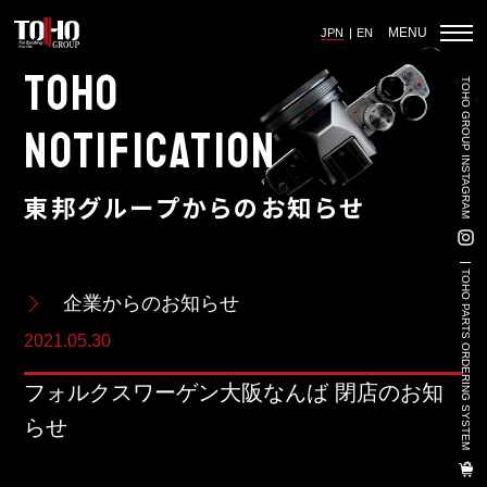
MENU
JPN
EN
TOHO
TOHO GROUP INSTAGRAM
ホーム
NOTIFICATION
東邦グループからのお知らせ
輸入車部品事業
車輌販売事業
TOHO PARTS ORDERING SYSTEM
企業からのお知らせ
中古車販売事業
2021.05.30
3PL事業
フォルクスワーゲン大阪なんば 閉店のお知
陸上養殖事業
らせ
輸出入事業