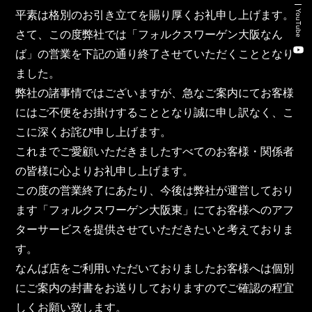
新卒・キャリア採用コンサルティング事業
YouTube
平素は格別のお引き立てを賜り厚くお礼申し上げます。
さて、この度弊社では「フォルクスワーゲン大阪なん
人材紹介事業
ば」の営業を下記の通り終了させていただくこととなり
DX事業
ました。
弊社の諸事情ではございますが、急なご案内にてお客様
にはご不便をお掛けすることとなり誠に申し訳なく、こ
株式会社 東邦ホールディングス
こに深くお詫び申し上げます。
これまでご愛顧いただきましたすべてのお客様・関係者
東邦自動車 株式会社
の皆様に心よりお礼申し上げます。
この度の営業終了にあたり、今後は弊社が運営しており
株式会社 東邦アウトフロイデ
ます「フォルクスワーゲン大阪東」にてお客様へのアフ
株式会社 ワールドパーツ
ターサービスを提供させていただきたいと考えておりま
す。
株式会社 ソナティック
なんば店をご利用いただいておりましたお客様へは個別
にご案内の封書をお送りしておりますのでご確認の程宜
しくお願い致します。