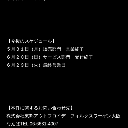
東邦グループの採用情報
東邦グループからのお知らせ
東邦コラム
お問い合わせ
【今後のスケジュール】
５月３１日（月）販売部門　営業終了
TOHO PARTS ORDERING SYSTEM
６月２０日（日）サービス部門　受付終了
６月２９日（火）最終営業日
TOHO GROUP INSTAGRAM
YouTube
【本件に関するお問い合わせ先】
株式会社東邦アウトフロイデ　フォルクスワーゲン大阪
なんばTEL:06-6631-4007 