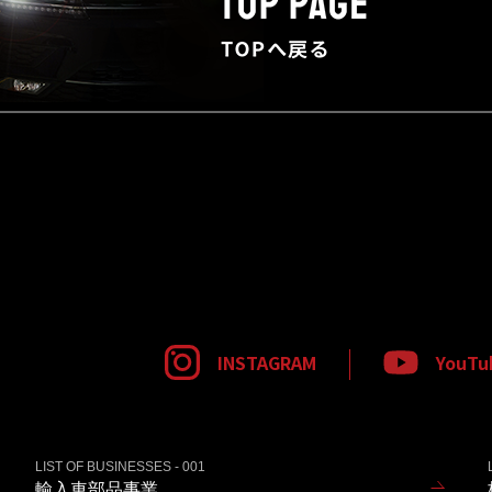
INSTAGRAM
YouTu
LIST OF BUSINESSES - 001
輸入車部品事業