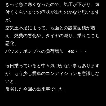
東邦グループの採用情報
きっと急に寒くなったので、気圧が下がり、気
東邦グループからのお知らせ
付くくらいまでの症状が出たのかなと思います
が、
東邦コラム
空気圧不足によって、地面との設置面積が増
お問い合わせ
え、燃費の悪化や、タイヤの減り、乗りこごち
悪化、
TOHO PARTS ORDERING SYSTEM
パワステポンプへの負荷増加　etc・・・
TOHO GROUP INSTAGRAM
毎日乗っていると中々気づかない事もあります
が、もう少し愛車のコンディションを意識しな
YouTube
いと、
反省した今回の出来事でした。