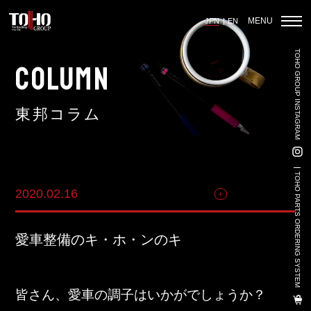
MENU
JPN
EN
TOHO GROUP INSTAGRAM
ホーム
COLUMN
東邦コラム
輸入車部品事業
車輌販売事業
TOHO PARTS ORDERING SYSTEM
2020.02.16
自動車関連
中古車販売事業
3PL事業
愛車整備のキ・ホ・ンのキ
陸上養殖事業
輸出入事業
皆さん、愛車の調子はいかがでしょうか？