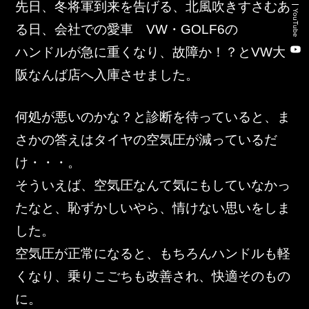
先日、冬将軍到来を告げる、北風吹きすさむあ
新卒・キャリア採用コンサルティング事業
YouTube
る日、会社での愛車　VW・GOLF6の
人材紹介事業
ハンドルが急に重くなり、故障か！？とVW大
DX事業
阪なんば店へ入庫させました。
何処が悪いのかな？と診断を待っていると、ま
株式会社 東邦ホールディングス
さかの答えはタイヤの空気圧が減っているだ
東邦自動車 株式会社
け・・・。
そういえば、空気圧なんて気にもしていなかっ
株式会社 東邦アウトフロイデ
たなと、恥ずかしいやら、情けない思いをしま
株式会社 ワールドパーツ
した。
空気圧が正常になると、もちろんハンドルも軽
株式会社 ソナティック
くなり、乗りこごちも改善され、快適そのもの
に。