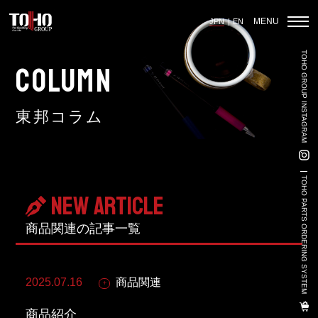
MENU
JPN
EN
TOHO GROUP INSTAGRAM
ホーム
COLUMN
東邦コラム
輸入車部品事業
車輌販売事業
TOHO PARTS ORDERING SYSTEM
NEW ARTICLE
中古車販売事業
商品関連の
記事一覧
3PL事業
陸上養殖事業
2025.07.16
商品関連
輸出入事業
商品紹介