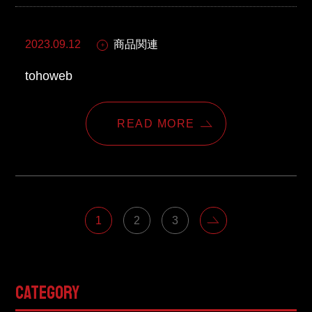
2023.09.12
商品関連
tohoweb
READ MORE
1
2
3
CATEGORY