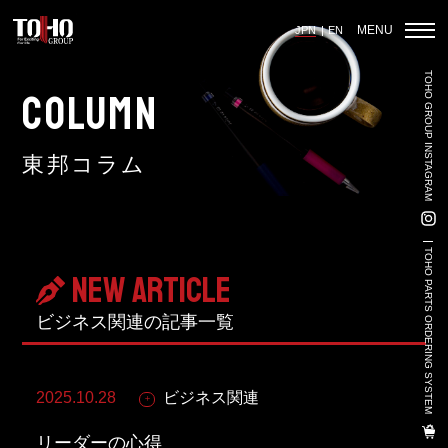
MENU
JPN
EN
TOHO GROUP INSTAGRAM
ホーム
COLUMN
東邦コラム
輸入車部品事業
車輌販売事業
TOHO PARTS ORDERING SYSTEM
NEW ARTICLE
中古車販売事業
ビジネス関連の
記事一覧
3PL事業
陸上養殖事業
2025.10.28
ビジネス関連
輸出入事業
リーダーの心得