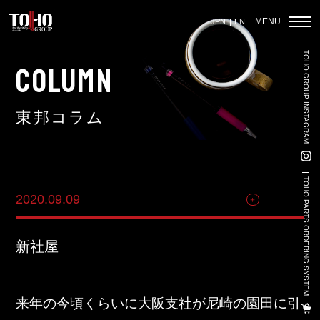
MENU
JPN
EN
TOHO GROUP INSTAGRAM
ホーム
COLUMN
東邦コラム
輸入車部品事業
車輌販売事業
TOHO PARTS ORDERING SYSTEM
2020.09.09
その他
中古車販売事業
3PL事業
新社屋
陸上養殖事業
輸出入事業
来年の今頃くらいに大阪支社が尼崎の園田に引