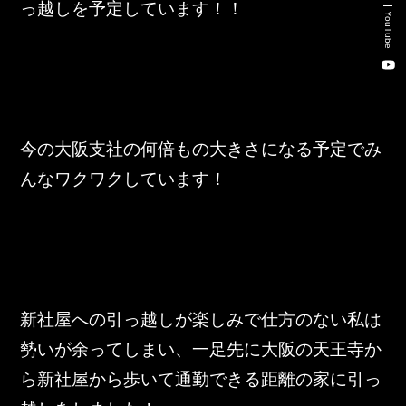
っ越しを予定しています！！
新卒・キャリア採用コンサルティング事業
YouTube
人材紹介事業
DX事業
今の大阪支社の何倍もの大きさになる予定でみ
株式会社 東邦ホールディングス
んなワクワクしています！
東邦自動車 株式会社
株式会社 東邦アウトフロイデ
株式会社 ワールドパーツ
新社屋への引っ越しが楽しみで仕方のない私は
株式会社 ソナティック
勢いが余ってしまい、一足先に大阪の天王寺か
ら新社屋から歩いて通勤できる距離の家に引っ