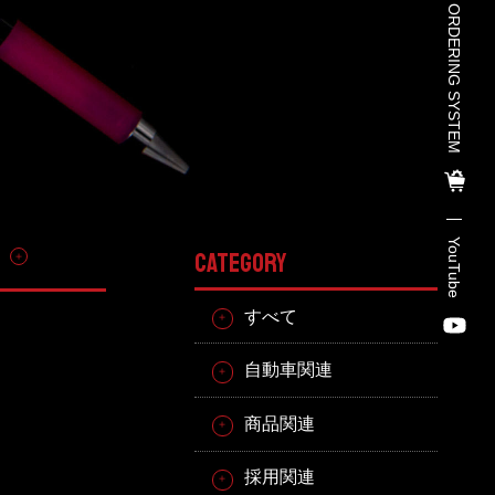
TOHO PARTS ORDERING SYSTEM
TOHO PARTS ORDERING SYSTE
M
TOHO GROUP INSTAGRAM
YouTube
その他
CATEGORY
YouTube
すべて
自動車関連
商品関連
採用関連