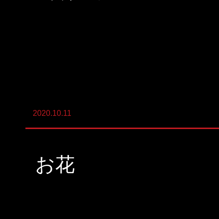
陸上養殖事業
輸出入事業
新卒・キャリア採用コンサルティング事
業
人材紹介事業
2020.10.11
DX事業
お花