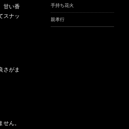
手持ち花火
。甘い香
てスナッ
親孝行
良さがま
ません。