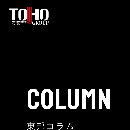
ホーム
輸入車部品事業
車輌販売事業
COLUMN
中古車販売事業
3PL事業
東邦コラム