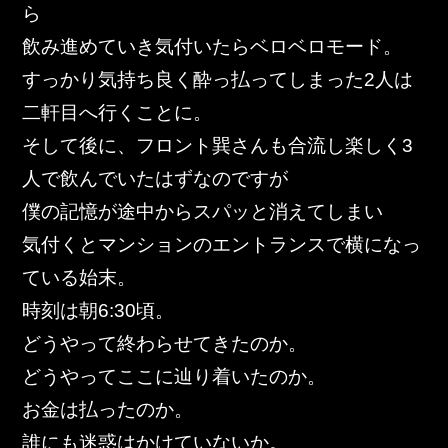
東邦グループの採用情報
ら
飲み進めていき気付いたらベロベロモード。
東邦グループからのお知らせ
すっかり気持ち良く酔っ払ってしまった2人は
東邦コラム
二軒目へ行くことに。
お問い合わせ
そして後に、フロント巽さんも合流し楽しく3
人で飲んでいたはずなのですが
TOHO PARTS ORDERING SYSTEM
僕の記憶が途中からスパッと消えてしまい
気付くとマンションのエントランスで横になっ
TOHO GROUP INSTAGRAM
ている始末。
時刻は朝6:30頃。
YouTube
どうやって終わらせてきたのか。
どうやってここに辿り着いたのか。
お金は払ったのか。
誰にも迷惑はかけていないか。