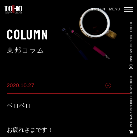
MENU
JPN
EN
TOHO GROUP INSTAGRAM
ホーム
COLUMN
東邦コラム
輸入車部品事業
車輌販売事業
TOHO PARTS ORDERING SYSTEM
2020.10.27
その他
中古車販売事業
3PL事業
ベロベロ
陸上養殖事業
輸出入事業
お疲れさまです！