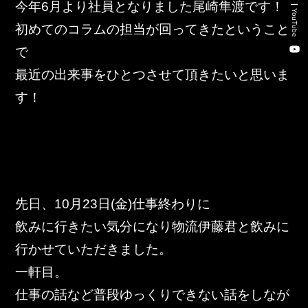
今年6月より社員となりました尾崎隼渡です！
新卒・キャリア採用コンサルティング事業
YouTube
初めてのコラムの担当が回ってきたということ
人材紹介事業
で
DX事業
最近の出来事をひとつさせて頂きたいと思いま
す！
株式会社 東邦ホールディングス
東邦自動車 株式会社
株式会社 東邦アウトフロイデ
先日、10月23日(金)仕事終わりに
飲みに行きたい気分になり物流伊藤君と飲みに
株式会社 ワールドパーツ
行かせていただきました。
株式会社 ソナティック
一軒目。
仕事の話など普段ゆっくりできない話をしなが