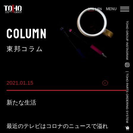
MENU
JPN
EN
TOHO GROUP INSTAGRAM
ホーム
COLUMN
東邦コラム
輸入車部品事業
車輌販売事業
TOHO PARTS ORDERING SYSTEM
2021.01.15
その他
中古車販売事業
3PL事業
新たな生活
陸上養殖事業
輸出入事業
最近のテレビはコロナのニュースで溢れ