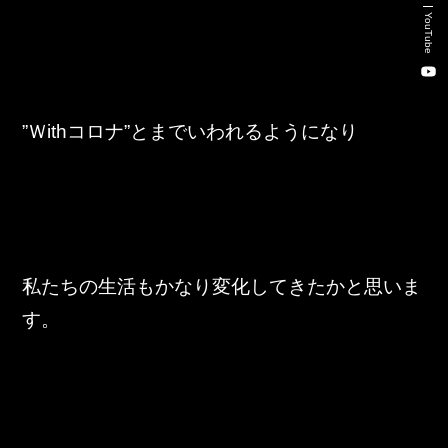
新卒・キャリア採用コンサルティング事業
YouTube
人材紹介事業
DX事業
”Ｗithコロナ”とまでいわれるようになり
株式会社 東邦ホールディングス
東邦自動車 株式会社
株式会社 東邦アウトフロイデ
私たちの生活もかなり変化してきたかと思いま
す。
株式会社 ワールドパーツ
株式会社 ソナティック