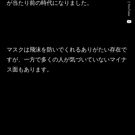
が当たり前の時代になりました。
新卒・キャリア採用コンサルティング事業
YouTube
人材紹介事業
DX事業
マスクは飛沫を防いでくれるありがたい存在で
株式会社 東邦ホールディングス
すが、一方で多くの人が気づいていないマイナ
東邦自動車 株式会社
ス面もあります。
株式会社 東邦アウトフロイデ
株式会社 ワールドパーツ
株式会社 ソナティック