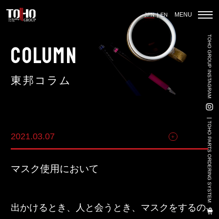
MENU
JPN
EN
TOHO GROUP INSTAGRAM
ホーム
COLUMN
東邦コラム
輸入車部品事業
車輌販売事業
TOHO PARTS ORDERING SYSTEM
2021.03.07
その他
中古車販売事業
3PL事業
マスク使用において
陸上養殖事業
輸出入事業
出かけるとき、人と会うとき、マスクをするの