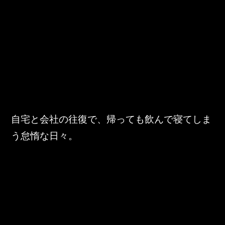
東邦グループの採用情報
東邦グループからのお知らせ
東邦コラム
お問い合わせ
TOHO PARTS ORDERING SYSTEM
自宅と会社の往復で、帰っても飲んで寝てしま
TOHO GROUP INSTAGRAM
う怠惰な日々。
YouTube