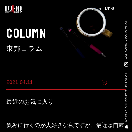
MENU
JPN
EN
TOHO GROUP INSTAGRAM
ホーム
COLUMN
東邦コラム
輸入車部品事業
車輌販売事業
TOHO PARTS ORDERING SYSTEM
2021.04.11
その他
中古車販売事業
3PL事業
最近のお気に入り
陸上養殖事業
輸出入事業
飲みに行くのが大好きな私ですが、最近は自粛