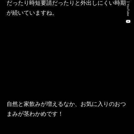
だったり時短要請だったりと外出しにくい時期
新卒・キャリア採用コンサルティング事業
YouTube
が続いていますね。
人材紹介事業
DX事業
株式会社 東邦ホールディングス
東邦自動車 株式会社
株式会社 東邦アウトフロイデ
株式会社 ワールドパーツ
自然と家飲みが増えるなか、お気に入りのおつ
まみが茎わかめです！
株式会社 ソナティック