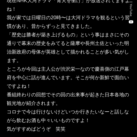
現在NHK大河ドラマ「青天を衝け」が放送されてますよ
新卒・キャリア採用コンサルティング事業
YouTube
ね！
人材紹介事業
我が家では日曜日の20時〜は大河ドラマを観るという習
慣があり、昔からずっと見てきました。
DX事業
「歴史は勝者が築き上げるもの」という事はまさにその
通りで幕末の歴史をみてると薩摩や長州土佐といった明
治新政府の母体が英雄として描かれることが多い気がし
株式会社 東邦ホールディングス
ます。
東邦自動車 株式会社
ところが今回は主人公が渋沢栄一なので慶喜側の江戸幕
府を中心に話が進んでいます。そこが何か新鮮で面白い
株式会社 東邦アウトフロイデ
ですよね！
番組終わりの回想でその回の出来事が起きた日本各地の
株式会社 ワールドパーツ
観光地が紹介されます。
コロナで今は行けないけどいつか行きたいなーと話しな
株式会社 ソナティック
がら飲むお酒も中々いいものですよ！
気がすすめばどうぞ　笑笑