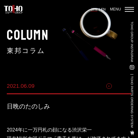
MENU
JPN
EN
TOHO GROUP INSTAGRAM
ホーム
COLUMN
東邦コラム
輸入車部品事業
車輌販売事業
TOHO PARTS ORDERING SYSTEM
2021.06.09
その他
中古車販売事業
3PL事業
日晩のたのしみ
陸上養殖事業
輸出入事業
2024年に一万円札の顔になる渋沢栄一