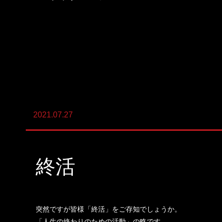
陸上養殖事業
輸出入事業
新卒・キャリア採用コンサルティング事
業
人材紹介事業
2021.07.27
DX事業
終活
突然ですが皆様「終活」をご存知でしょうか。
「人生の終わりのための活動」の略です。