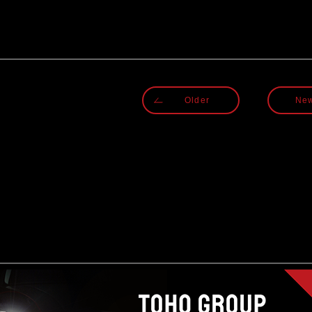
Older
Ne