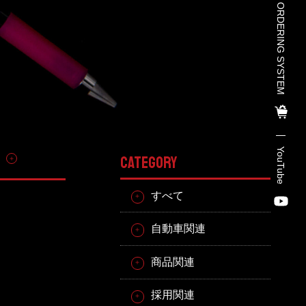
TOHO PARTS ORDERING SYSTEM
TOHO PARTS ORDERING SYSTE
M
TOHO GROUP INSTAGRAM
YouTube
その他
CATEGORY
YouTube
すべて
自動車関連
商品関連
採用関連