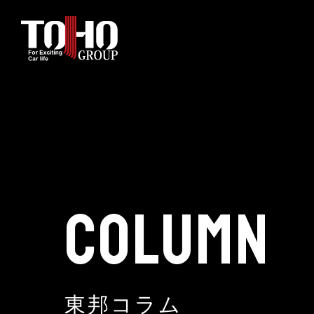
ホーム
輸入車部品事業
車輌販売事業
COLUMN
中古車販売事業
3PL事業
東邦コラム