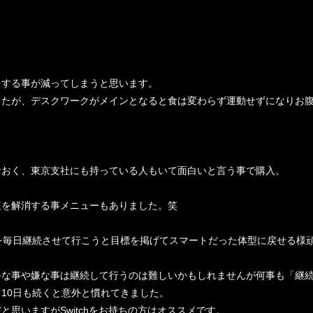
をする事が減ってしまうと思います。
したが、デスクワークがメインとなると食は変わらず運動せずになりお
おおく、東京支社にも持っている人もいて面白いと言う事で購入。
腹を解消する事メニューもありました。笑
を毎日継続させて行こうと目標を掲げてスマートだった体型に戻せる様
手な事や嫌な事は継続して行うのは難しいかもしれませんが何事も「継
10日も続くと意外と慣れてきました。
思いますがSwitchをお持ちの方はオススメです。