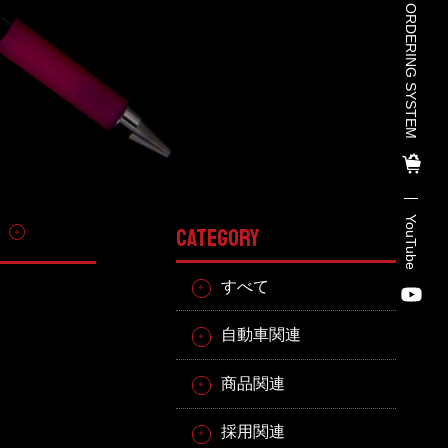
TOHO PARTS ORDERING SYSTEM
TOHO PARTS ORDERING SYSTE
M
TOHO GROUP INSTAGRAM
YouTube
その他
CATEGORY
YouTube
すべて
自動車関連
商品関連
採用関連