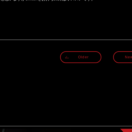
Older
Ne