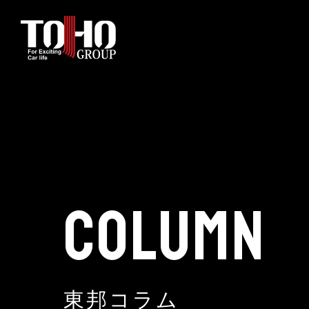
ホーム
輸入車部品事業
車輌販売事業
COLUMN
中古車販売事業
3PL事業
東邦コラム