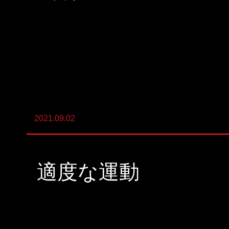
陸上養殖事業
輸出入事業
新卒・キャリア採用コンサルティング事
業
人材紹介事業
2021.09.02
DX事業
適度な運動