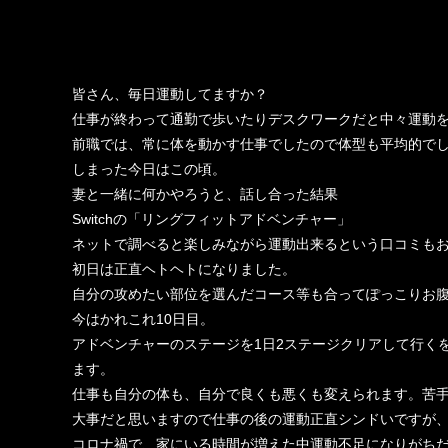
皆さん、毎日運動してますか？
仕事が終わって通勤で歩いたりデスクワークだと中々運動
前職では、常に体を動かす仕事でしたので体型も平均的で
しまった今日はこの頃。
妻と一緒に何かやろうと、話し合った結果
Switchの「リングフィットアドベンチャー」
ネットで調べると楽しみながら運動出来るという口コミも
初日は正直ヘトヘトになりました。
自分の攻めたい部位を選んだコース等も合ってぽっこりお
今はかれこれ10日目。
アドベンチャーのステージを1日2ステージクリアして行く
ます。
仕事も自分の体も、自分で良くも悪くも変えられます。苦
大事だと思いますので仕事の後の運動正直シンドいですが、
コロナ禍で、家にいる時間が増えた中運動不足になりがちだと