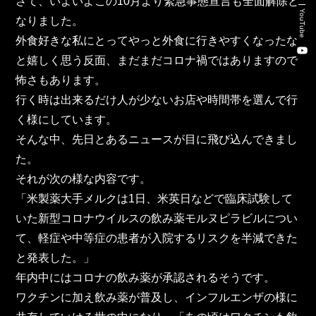
さて、いよいよこの10月より緊急事態宣言も全面解除と
新卒・キャリア採用コンサルティング事業
YouTube
なりました。
人材紹介事業
外食好きな私にとってやっと外食に行きやすくなったな
と嬉しく思う反面、まだまだコロナ禍ではありますので
DX事業
怖さもあります。
行く時は出来るだけ人が少ないお店や時間帯を選んで行
く様にしています。
株式会社 東邦ホールディングス
そんな中、先日とあるニュースが目に飛び込んできまし
東邦自動車 株式会社
た。
それが次の様な内容です。
株式会社 東邦アウトフロイデ
「米製薬大手メルクは1日、米英日などで臨床試験して
いた新型コロナウイルスの飲み薬モルヌピラビルについ
株式会社 ワールドパーツ
て、軽症や中等症の患者が入院するリスクを半減できた
と発表した。」
株式会社 ソナティック
年内中にはコロナの飲み薬が承認されるそうです。
ワクチンに加え飲み薬が普及し、インフルエンザの様に