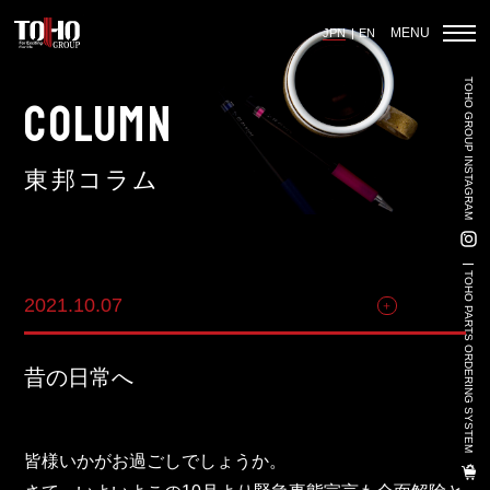
MENU
JPN
EN
TOHO GROUP INSTAGRAM
ホーム
COLUMN
東邦コラム
輸入車部品事業
車輌販売事業
TOHO PARTS ORDERING SYSTEM
2021.10.07
その他
中古車販売事業
3PL事業
昔の日常へ
陸上養殖事業
輸出入事業
皆様いかがお過ごしでしょうか。