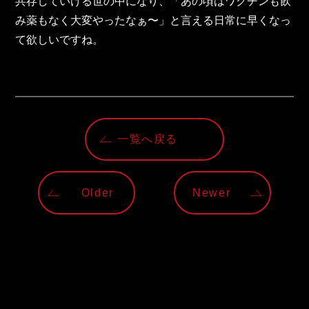
共存していける世の中になり、「あの頃はワクチンも飲
東邦グループの採用情報
み薬もなく大変やったなぁ〜」と言える日常に早くなっ
東邦グループからのお知らせ
て欲しいですね。
東邦コラム
お問い合わせ
TOHO PARTS ORDERING SYSTEM
一覧へ戻る
TOHO GROUP INSTAGRAM
Older
Newer
YouTube