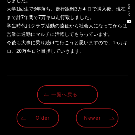
しました。
新卒・キャリア採用コンサルティング事業
YouTube
大学1回生で3年落ち、走行距離3万キロで購入後、現在
人材紹介事業
まで計7年間で7万キロ走行致しました。
学生時代はクラブ活動の遠征から社会人になってからは
DX事業
営業に通勤にマルチに活躍してもらっています。
今後も大事に乗り続けて行こうと思いますので、15万キ
ロ、20万キロと目指していきます。
株式会社 東邦ホールディングス
東邦自動車 株式会社
株式会社 東邦アウトフロイデ
一覧へ戻る
株式会社 ワールドパーツ
株式会社 ソナティック
Older
Newer