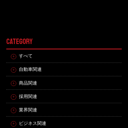
東邦グループの採用情報
東邦グループからのお知らせ
東邦コラム
お問い合わせ
CATEGORY
TOHO PARTS ORDERING SYSTEM
すべて
自動車関連
TOHO GROUP INSTAGRAM
商品関連
YouTube
採用関連
業界関連
ビジネス関連