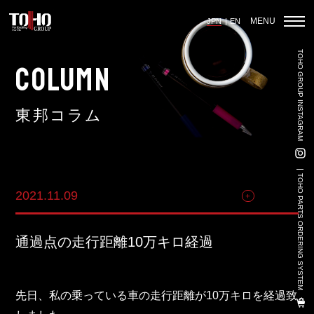
MENU
JPN
EN
TOHO GROUP INSTAGRAM
ホーム
COLUMN
東邦コラム
輸入車部品事業
車輌販売事業
TOHO PARTS ORDERING SYSTEM
2021.11.09
その他
中古車販売事業
3PL事業
通過点の走行距離10万キロ経過
陸上養殖事業
輸出入事業
先日、私の乗っている車の走行距離が10万キロを経過致