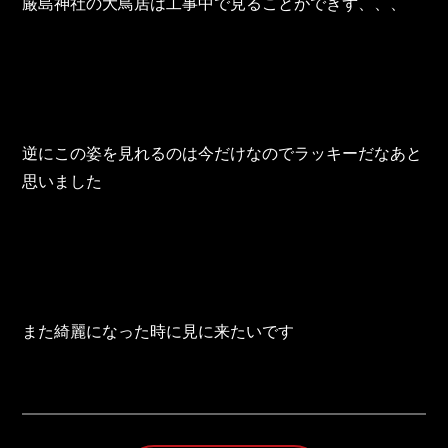
東邦グループの採用情報
厳島神社の大鳥居は工事中で見ることができず、、、
東邦グループからのお知らせ
東邦コラム
お問い合わせ
逆にこの姿を見れるのは今だけなのでラッキーだなあと
思いました
TOHO PARTS ORDERING SYSTEM
TOHO GROUP INSTAGRAM
YouTube
また綺麗になった時に見に来たいです