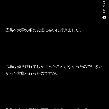
新卒・キャリア採用コンサルティング事業
YouTube
人材紹介事業
DX事業
広島へ大学の頃の友達に会いに行きました。
株式会社 東邦ホールディングス
東邦自動車 株式会社
広島は修学旅行でしか行ったことがなかったので行きた
株式会社 東邦アウトフロイデ
かった宮島へ行ったのですが、
株式会社 ワールドパーツ
株式会社 ソナティック