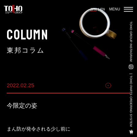
MENU
JPN
EN
TOHO GROUP INSTAGRAM
ホーム
COLUMN
東邦コラム
輸入車部品事業
車輌販売事業
TOHO PARTS ORDERING SYSTEM
2022.02.25
その他
中古車販売事業
3PL事業
今限定の姿
陸上養殖事業
輸出入事業
まん防が発令される少し前に