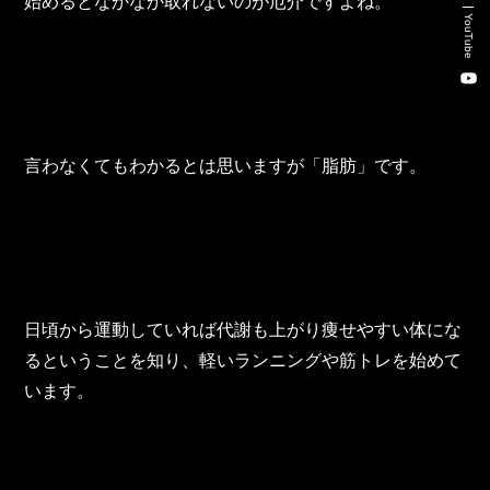
始めるとなかなか取れないのが厄介ですよね。
新卒・キャリア採用コンサルティング事業
YouTube
人材紹介事業
DX事業
言わなくてもわかるとは思いますが「脂肪」です。
株式会社 東邦ホールディングス
東邦自動車 株式会社
株式会社 東邦アウトフロイデ
日頃から運動していれば代謝も上がり痩せやすい体にな
株式会社 ワールドパーツ
るということを知り、軽いランニングや筋トレを始めて
います。
株式会社 ソナティック