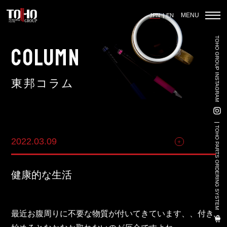
MENU
JPN
EN
TOHO GROUP INSTAGRAM
ホーム
COLUMN
東邦コラム
輸入車部品事業
車輌販売事業
TOHO PARTS ORDERING SYSTEM
2022.03.09
その他
中古車販売事業
3PL事業
健康的な生活
陸上養殖事業
輸出入事業
最近お腹周りに不要な物質が付いてきています、、付き