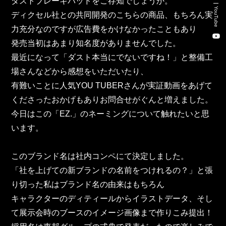
ダストブレーキパッドをご存知でしょうか。
新卒・キャリア採用コンサルティング事業
YouTube
ディクセル社との共同開発のこちらの商品、もちろん実
人材紹介事業
力充分なのですが広告費をかけなかったこともあり
発売当初はあまり知名度がありませんでした。
DX事業
最近になって「ダスト本当にでないですね！」と整備工
場さんなどから感想をいただいたり、
有難いことに人気YOU TUBERさんが実証動画をあげて
株式会社 東邦ホールディングス
くださったおかげもありお問合せがぐんと増えました。
東邦自動車 株式会社
今日はこの「EZ.」のネーミングについて触れたいと思
います。
株式会社 東邦アウトフロイデ
このブランド名は社内コンペにて決定しました。
株式会社 ワールドパーツ
「社を上げての新ブランドの名前をつけれるの？」と張
り切った私はブランド名の由来はもちろん
株式会社 ソナティック
キャラクターのディティールからイラストデータ、そし
て展示会時のブースのイメージ画像まで作りこみ提出！