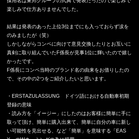
採用名は東邦グループの式典で発表だったので楽しみで
東邦グループの採用情報
楽しみで仕方ありませんでした。
東邦グループからのお知らせ
結果は発表のあった上位3位までにも入っておらず涙を
東邦コラム
のみましたが（笑）
お問い合わせ
しかしながらコンペに向けて意見交換したりとお互いに
真剣に取り組んでいたF係長が見事1位に輝いたので嬉し
TOHO PARTS ORDERING SYSTEM
かったです。
F係長にコンペ当時のブランド名の由来をお借りしたの
で、その中の2つをご紹介したいと思います。
TOHO GROUP INSTAGRAM
・ERSTAZULASSUNG　ドイツ語における自動車初期
YouTube
登録の意味
・読み方を「イージー」にしたのはお客様に簡単に手に
取って頂け、簡単に購入出来て、簡単に自分の車に新し
い可能性を見出せる、など「簡単」を意味する「EAS