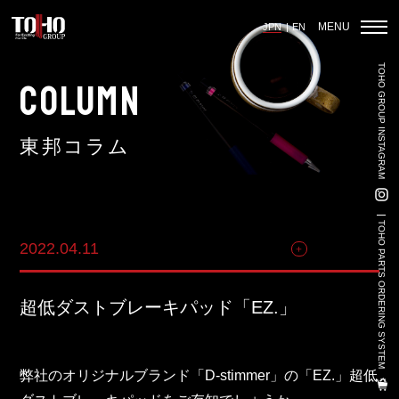
MENU
JPN
EN
TOHO GROUP INSTAGRAM
ホーム
COLUMN
東邦コラム
輸入車部品事業
車輌販売事業
TOHO PARTS ORDERING SYSTEM
2022.04.11
商品関連
中古車販売事業
3PL事業
超低ダストブレーキパッド「EZ.」
陸上養殖事業
輸出入事業
弊社のオリジナルブランド「D-stimmer」の「EZ.」超低