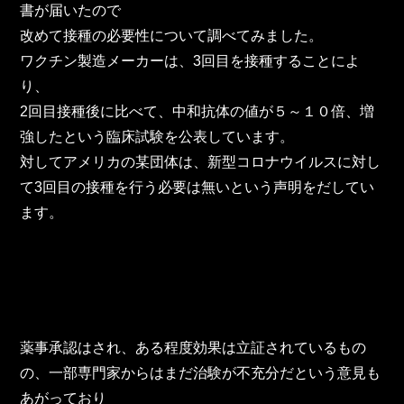
東邦グループの採用情報
書が届いたので
改めて接種の必要性について調べてみました。
東邦グループからのお知らせ
ワクチン製造メーカーは、3回目を接種することによ
東邦コラム
り、
2回目接種後に比べて、中和抗体の値が５～１０倍、増
お問い合わせ
強したという臨床試験を公表しています。
対してアメリカの某団体は、新型コロナウイルスに対し
TOHO PARTS ORDERING SYSTEM
て3回目の接種を行う必要は無いという声明をだしてい
ます。
TOHO GROUP INSTAGRAM
YouTube
薬事承認はされ、ある程度効果は立証されているもの
の、一部専門家からはまだ治験が不充分だという意見も
あがっており