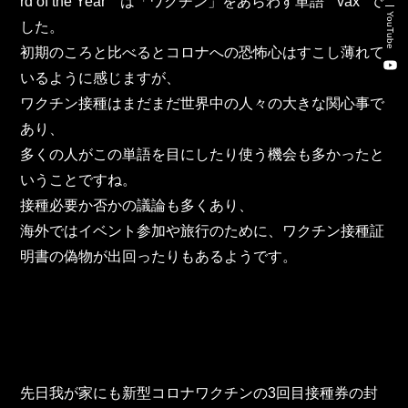
rd of the Year　は「ワクチン」をあらわす単語 " vax" で
新卒・キャリア採用コンサルティング事業
YouTube
した。
人材紹介事業
初期のころと比べるとコロナへの恐怖心はすこし薄れて
いるように感じますが、
DX事業
ワクチン接種はまだまだ世界中の人々の大きな関心事で
あり、
多くの人がこの単語を目にしたり使う機会も多かったと
株式会社 東邦ホールディングス
いうことですね。
東邦自動車 株式会社
接種必要か否かの議論も多くあり、
海外ではイベント参加や旅行のために、ワクチン接種証
株式会社 東邦アウトフロイデ
明書の偽物が出回ったりもあるようです。
株式会社 ワールドパーツ
株式会社 ソナティック
先日我が家にも新型コロナワクチンの3回目接種券の封