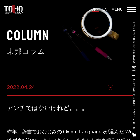
MENU
JPN
EN
TOHO GROUP INSTAGRAM
ホーム
COLUMN
東邦コラム
輸入車部品事業
車輌販売事業
TOHO PARTS ORDERING SYSTEM
2022.04.24
その他
中古車販売事業
3PL事業
アンチではないけれど。。。
陸上養殖事業
輸出入事業
昨年、辞書でおなじみの Oxford Languagesが選んだ Wo