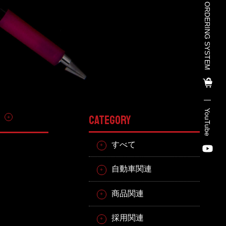
TOHO PARTS ORDERING SYSTEM
TOHO PARTS ORDERING SYSTE
M
TOHO GROUP INSTAGRAM
YouTube
その他
CATEGORY
YouTube
すべて
自動車関連
商品関連
採用関連