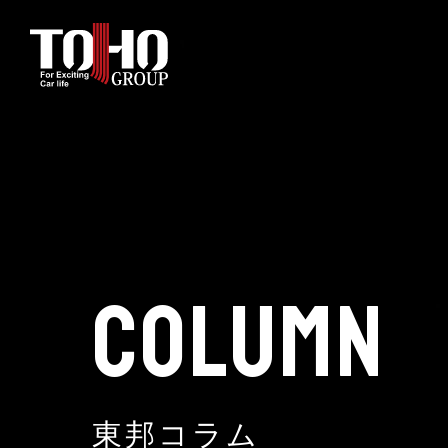
ホーム
輸入車部品事業
車輌販売事業
COLUMN
中古車販売事業
3PL事業
東邦コラム