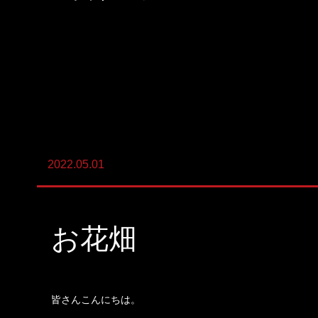
陸上養殖事業
輸出入事業
新卒・キャリア採用コンサルティング事
業
人材紹介事業
2022.05.01
DX事業
お花畑
皆さんこんにちは。