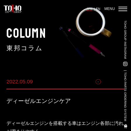
MENU
JPN
EN
TOHO GROUP INSTAGRAM
ホーム
COLUMN
東邦コラム
輸入車部品事業
車輌販売事業
TOHO PARTS ORDERING SYSTEM
2022.05.09
商品関連
中古車販売事業
3PL事業
ディーゼルエンジンケア
陸上養殖事業
輸出入事業
ディーゼルエンジンを搭載する車はエンジン各部に汚れ