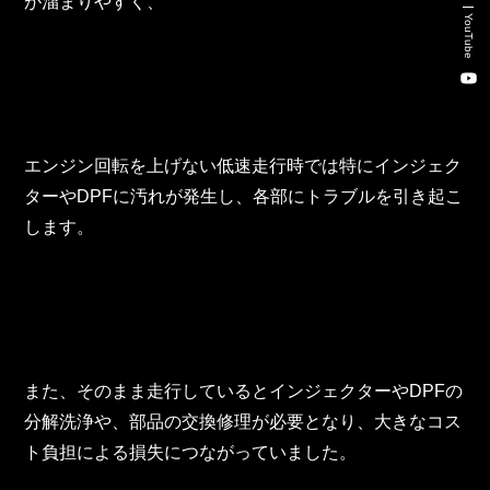
が溜まりやすく、
新卒・キャリア採用コンサルティング事業
YouTube
人材紹介事業
DX事業
エンジン回転を上げない低速走行時では特にインジェク
株式会社 東邦ホールディングス
ターやDPFに汚れが発生し、各部にトラブルを引き起こ
します。
東邦自動車 株式会社
株式会社 東邦アウトフロイデ
株式会社 ワールドパーツ
また、そのまま走行しているとインジェクターやDPFの
株式会社 ソナティック
分解洗浄や、部品の交換修理が必要となり、大きなコス
ト負担による損失につながっていました。