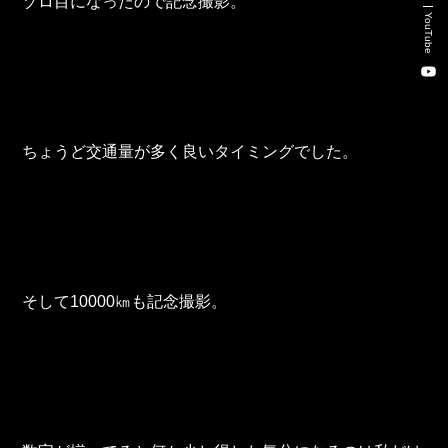
ゾロ目になったので記念撮影。
新卒・キャリア採用コンサルティング事業
YouTube
人材紹介事業
DX事業
ちょうど交通量が多く良いタイミングでした。
株式会社 東邦ホールディングス
東邦自動車 株式会社
株式会社 東邦アウトフロイデ
そして10000㎞も記念撮影。
株式会社 ワールドパーツ
株式会社 ソナティック