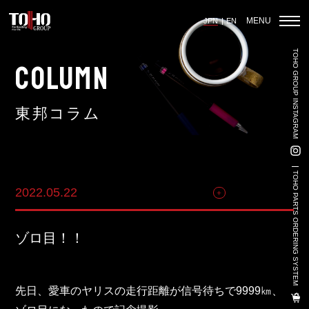
MENU
JPN
EN
TOHO GROUP INSTAGRAM
ホーム
COLUMN
東邦コラム
輸入車部品事業
車輌販売事業
TOHO PARTS ORDERING SYSTEM
2022.05.22
自動車関連
中古車販売事業
3PL事業
ゾロ目！！
陸上養殖事業
輸出入事業
先日、愛車のヤリスの走行距離が信号待ちで9999㎞、