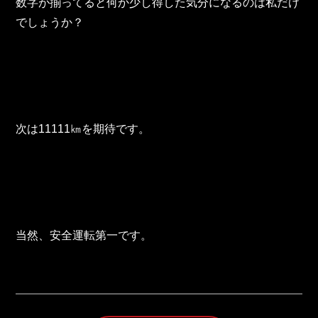
東邦グループの採用情報
数字が揃ってると何か少し得した気分になるのは私だけ
でしょうか？
東邦グループからのお知らせ
東邦コラム
お問い合わせ
次は11111㎞を期待です。
TOHO PARTS ORDERING SYSTEM
TOHO GROUP INSTAGRAM
YouTube
当然、安全運転第一です。