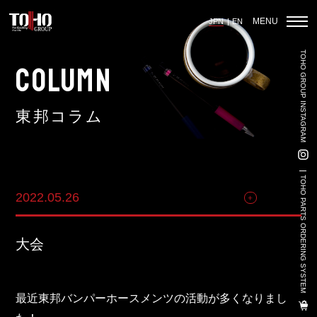
MENU
JPN
EN
TOHO GROUP INSTAGRAM
ホーム
COLUMN
東邦コラム
輸入車部品事業
車輌販売事業
TOHO PARTS ORDERING SYSTEM
2022.05.26
その他
中古車販売事業
3PL事業
大会
陸上養殖事業
輸出入事業
最近東邦バンパーホースメンツの活動が多くなりまし