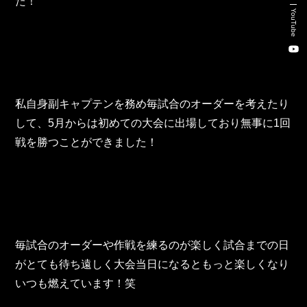
た！
新卒・キャリア採用コンサルティング事業
YouTube
人材紹介事業
DX事業
私自身副キャプテンを務め毎試合のオーダーを考えたり
株式会社 東邦ホールディングス
して、5月からは初めての大会に出場しており無事に1回
戦を勝つことができました！
東邦自動車 株式会社
株式会社 東邦アウトフロイデ
株式会社 ワールドパーツ
毎試合のオーダーや作戦を練るのが楽しく試合までの日
株式会社 ソナティック
がとても待ち遠しく大会当日になるともっと楽しくなり
いつも燃えています！笑