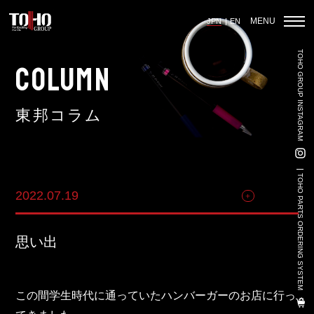
MENU
JPN
EN
TOHO GROUP INSTAGRAM
ホーム
COLUMN
東邦コラム
輸入車部品事業
車輌販売事業
TOHO PARTS ORDERING SYSTEM
2022.07.19
その他
中古車販売事業
3PL事業
思い出
陸上養殖事業
輸出入事業
この間学生時代に通っていたハンバーガーのお店に行っ