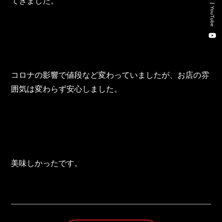
てきました。
新卒・キャリア採用コンサルティング事業
YouTube
人材紹介事業
DX事業
コロナの影響で値段など変わっていましたが、お店の雰
株式会社 東邦ホールディングス
囲気は変わらず安心しました。
東邦自動車 株式会社
株式会社 東邦アウトフロイデ
株式会社 ワールドパーツ
美味しかったです。
株式会社 ソナティック