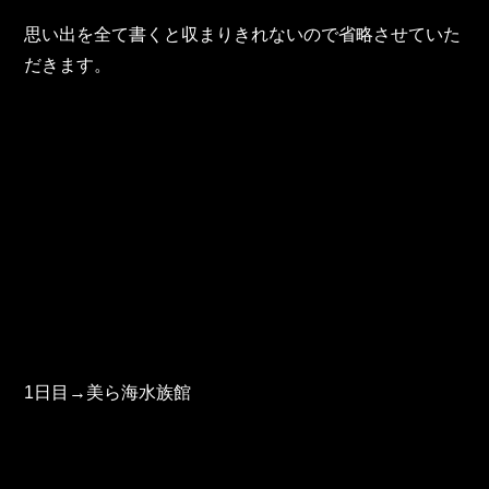
東邦グループの採用情報
思い出を全て書くと収まりきれないので省略させていた
東邦グループからのお知らせ
だきます。
東邦コラム
お問い合わせ
TOHO PARTS ORDERING SYSTEM
TOHO GROUP INSTAGRAM
YouTube
1日目→美ら海水族館