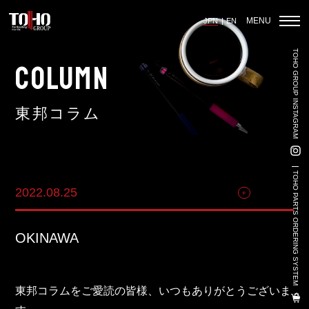
MENU
JPN
EN
TOHO GROUP INSTAGRAM
ホーム
COLUMN
東邦コラム
輸入車部品事業
車輌販売事業
TOHO PARTS ORDERING SYSTEM
2022.08.25
その他
中古車販売事業
3PL事業
OKINAWA
陸上養殖事業
輸出入事業
東邦コラムをご愛読の皆様、いつもありがとうございま