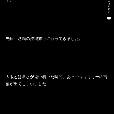
す。
新卒・キャリア採用コンサルティング事業
YouTube
人材紹介事業
DX事業
先日、念願の沖縄旅行に行ってきました。
株式会社 東邦ホールディングス
東邦自動車 株式会社
株式会社 東邦アウトフロイデ
大阪とは暑さが違い着いた瞬間、あっつぅぅぅぅーの言
株式会社 ワールドパーツ
葉が出てしまいました
株式会社 ソナティック