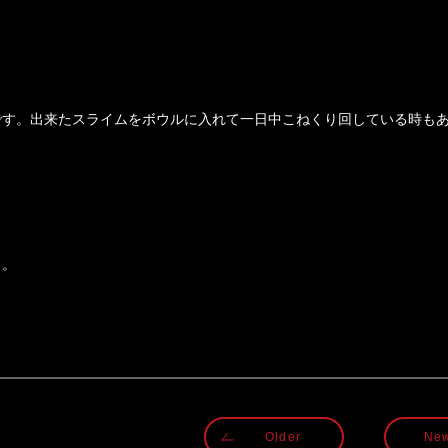
です。出来たスライムをボウルに入れて一日中こねくり回している時も
。。
Older
Ne