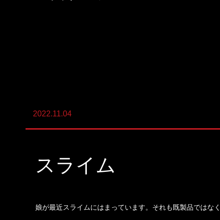
陸上養殖事業
輸出入事業
新卒・キャリア採用コンサルティング事
業
人材紹介事業
2022.11.04
DX事業
スライム
娘が最近スライムにはまっています。それも既製品ではな