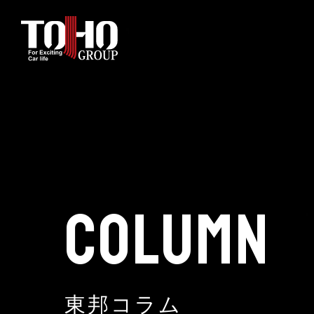
ホーム
輸入車部品事業
車輌販売事業
COLUMN
中古車販売事業
3PL事業
東邦コラム