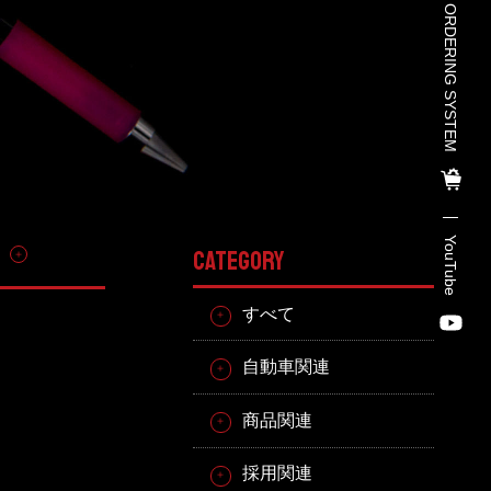
TOHO PARTS ORDERING SYSTEM
TOHO PARTS ORDERING SYSTE
M
TOHO GROUP INSTAGRAM
YouTube
その他
CATEGORY
YouTube
すべて
自動車関連
商品関連
採用関連