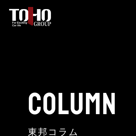
ホーム
輸入車部品事業
車輌販売事業
COLUMN
中古車販売事業
3PL事業
東邦コラム