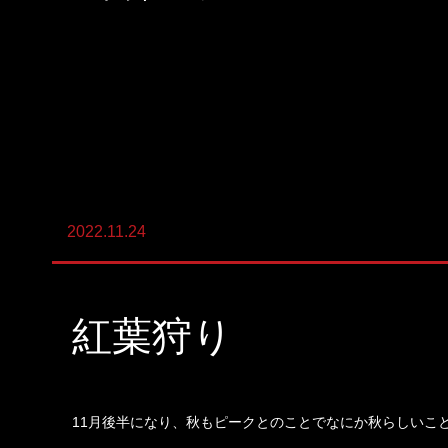
陸上養殖事業
輸出入事業
新卒・キャリア採用コンサルティング事
業
人材紹介事業
2022.11.24
DX事業
紅葉狩り
11月後半になり、秋もピークとのことでなにか秋らしいこ