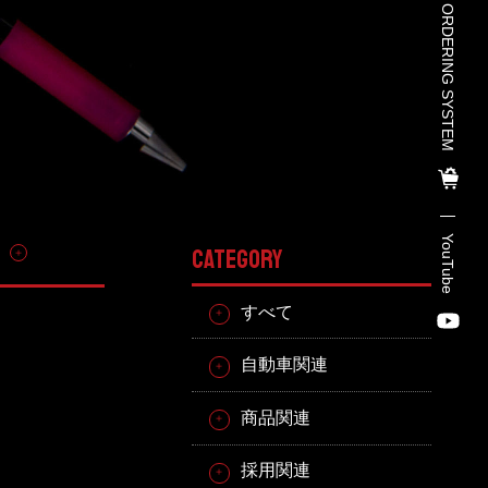
TOHO PARTS ORDERING SYSTEM
TOHO PARTS ORDERING SYSTE
M
TOHO GROUP INSTAGRAM
YouTube
その他
CATEGORY
YouTube
すべて
自動車関連
商品関連
採用関連