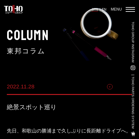
MENU
JPN
EN
TOHO GROUP INSTAGRAM
ホーム
COLUMN
東邦コラム
輸入車部品事業
車輌販売事業
TOHO PARTS ORDERING SYSTEM
2022.11.28
その他
中古車販売事業
3PL事業
絶景スポット巡り
陸上養殖事業
輸出入事業
先日、和歌山の勝浦まで久しぶりに長距離ドライブへ。