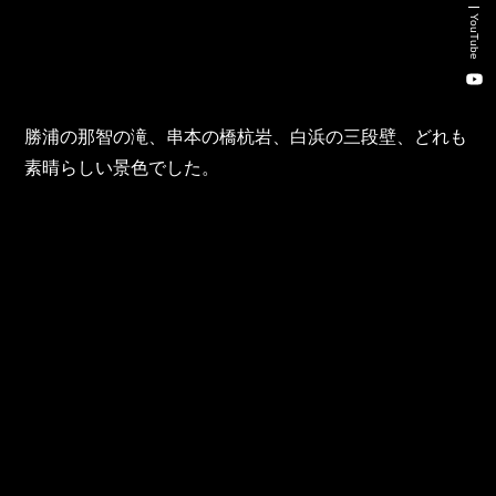
新卒・キャリア採用コンサルティング事業
YouTube
人材紹介事業
DX事業
勝浦の那智の滝、串本の橋杭岩、白浜の三段壁、どれも
素晴らしい景色でした。
株式会社 東邦ホールディングス
東邦自動車 株式会社
株式会社 東邦アウトフロイデ
株式会社 ワールドパーツ
株式会社 ソナティック