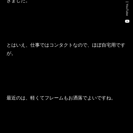
きました。
新卒・キャリア採用コンサルティング事業
YouTube
人材紹介事業
DX事業
とはいえ、仕事ではコンタクトなので、ほぼ自宅用です
株式会社 東邦ホールディングス
が。
東邦自動車 株式会社
株式会社 東邦アウトフロイデ
株式会社 ワールドパーツ
最近のは、軽くてフレームもお洒落でよいですね。
株式会社 ソナティック