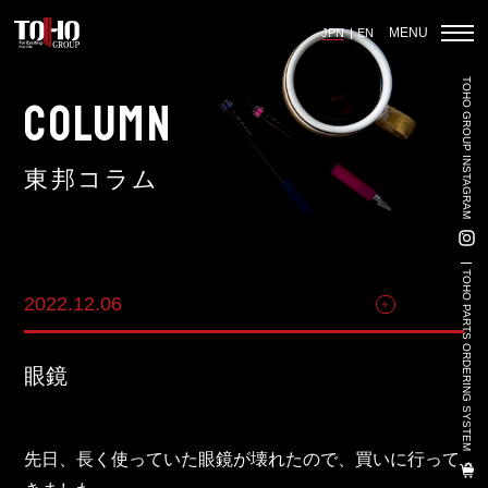
MENU
JPN
EN
TOHO GROUP INSTAGRAM
ホーム
COLUMN
東邦コラム
輸入車部品事業
車輌販売事業
TOHO PARTS ORDERING SYSTEM
2022.12.06
その他
中古車販売事業
3PL事業
眼鏡
陸上養殖事業
輸出入事業
先日、長く使っていた眼鏡が壊れたので、買いに行って