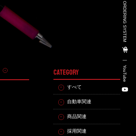
TOHO PARTS ORDERING SYSTEM
TOHO PARTS ORDERING SYSTE
M
TOHO GROUP INSTAGRAM
YouTube
その他
CATEGORY
YouTube
すべて
自動車関連
商品関連
採用関連