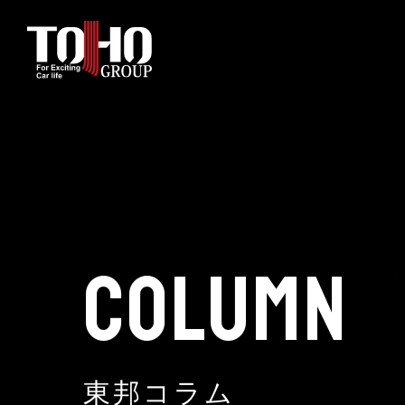
ホーム
輸入車部品事業
車輌販売事業
COLUMN
中古車販売事業
3PL事業
東邦コラム