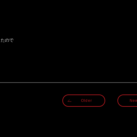
したので
Older
Ne