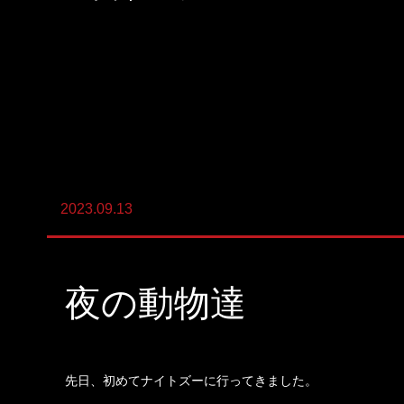
陸上養殖事業
輸出入事業
新卒・キャリア採用コンサルティング事
業
人材紹介事業
2023.09.13
DX事業
夜の動物達
先日、初めてナイトズーに行ってきました。