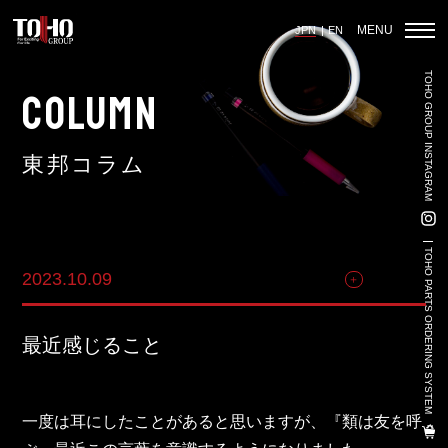
MENU
JPN
EN
TOHO GROUP INSTAGRAM
ホーム
COLUMN
東邦コラム
輸入車部品事業
車輌販売事業
TOHO PARTS ORDERING SYSTEM
2023.10.09
その他
中古車販売事業
3PL事業
最近感じること
陸上養殖事業
輸出入事業
一度は耳にしたことがあると思いますが、『類は友を呼