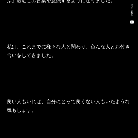
ぶ』最近この言葉を意識するようになりました。
新卒・キャリア採用コンサルティング事業
YouTube
人材紹介事業
DX事業
私は、これまでに様々な人と関わり、色んな人とお付き
株式会社 東邦ホールディングス
合いをしてきました。
東邦自動車 株式会社
株式会社 東邦アウトフロイデ
株式会社 ワールドパーツ
良い人もいれば、自分にとって良くない人もいたような
気もします。
株式会社 ソナティック