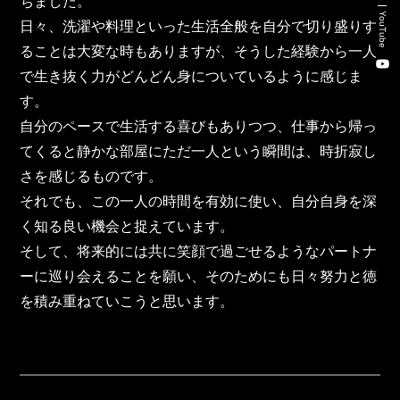
ちました。
新卒・キャリア採用コンサルティング事業
YouTube
日々、洗濯や料理といった生活全般を自分で切り盛りす
人材紹介事業
ることは大変な時もありますが、そうした経験から一人
で生き抜く力がどんどん身についているように感じま
DX事業
す。
自分のペースで生活する喜びもありつつ、仕事から帰っ
てくると静かな部屋にただ一人という瞬間は、時折寂し
株式会社 東邦ホールディングス
さを感じるものです。
東邦自動車 株式会社
それでも、この一人の時間を有効に使い、自分自身を深
く知る良い機会と捉えています。
株式会社 東邦アウトフロイデ
そして、将来的には共に笑顔で過ごせるようなパートナ
ーに巡り会えることを願い、そのためにも日々努力と徳
株式会社 ワールドパーツ
を積み重ねていこうと思います。
株式会社 ソナティック