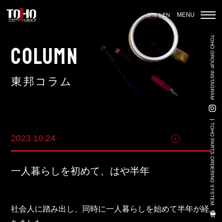
MENU
JPN
EN
TOHO GROUP INSTAGRAM
ホーム
COLUMN
東邦コラム
輸入車部品事業
車輌販売事業
TOHO PARTS ORDERING SYSTEM
2023.10.24
その他
中古車販売事業
3PL事業
一人暮らしを初めて、はや半年
陸上養殖事業
輸出入事業
社会人に踏み出し、同時に一人暮らしを始めて半年が経