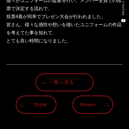
個々がユニフォームの提案を行い、メンバー全員での投
新卒・キャリア採用コンサルティング事業
YouTube
票で決定する流れで、
人材紹介事業
投票4着が同率でプレゼン大会が行われました。
皆さん、様々な感性や想いを描いたユニフォームの作品
DX事業
を考えてた事を知れて、
とても良い時間になりました。
株式会社 東邦ホールディングス
東邦自動車 株式会社
株式会社 東邦アウトフロイデ
一覧へ戻る
株式会社 ワールドパーツ
Older
Newer
株式会社 ソナティック