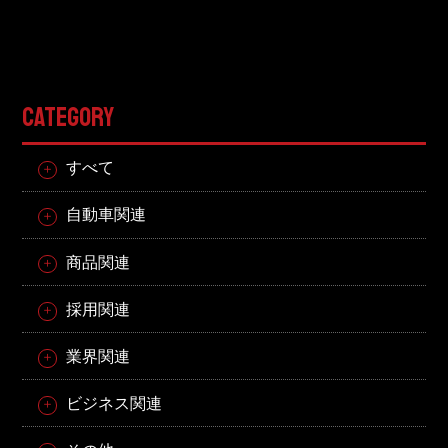
東邦グループの採用情報
東邦グループからのお知らせ
東邦コラム
CATEGORY
お問い合わせ
すべて
TOHO PARTS ORDERING SYSTEM
自動車関連
TOHO GROUP INSTAGRAM
商品関連
採用関連
YouTube
業界関連
ビジネス関連