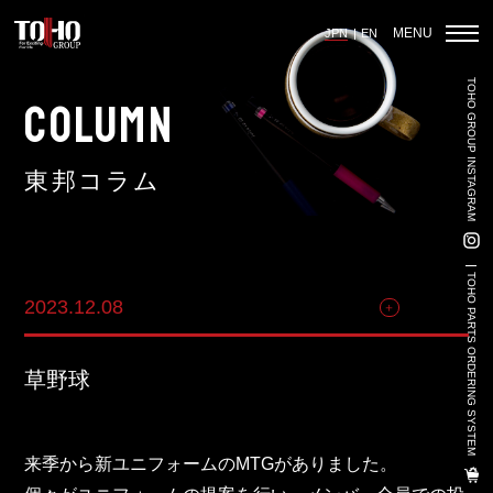
MENU
JPN
EN
TOHO GROUP INSTAGRAM
ホーム
COLUMN
東邦コラム
輸入車部品事業
車輌販売事業
TOHO PARTS ORDERING SYSTEM
2023.12.08
その他
中古車販売事業
3PL事業
草野球
陸上養殖事業
輸出入事業
来季から新ユニフォームのMTGがありました。