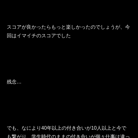
東邦グループの採用情報
東邦グループからのお知らせ
スコアが良かったらもっと楽しかったのでしょうが、今
東邦コラム
回はイマイチのスコアでした
お問い合わせ
TOHO PARTS ORDERING SYSTEM
TOHO GROUP INSTAGRAM
残念…
YouTube
でも、なにより40年以上の付き合いが10人以上と今で
も繋がり、学生時代のままの付き合いが個々仕事は違っ