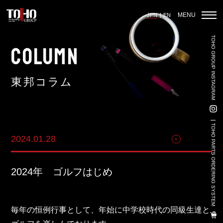
MENU
JPN
EN
TOHO GROUP INSTAGRAM
ホーム
COLUMN
東邦コラム
輸入車部品事業
車輌販売事業
TOHO PARTS ORDERING SYSTEM
2024.01.28
その他
中古車販売事業
3PL事業
2024年 ゴルフはじめ
陸上養殖事業
輸出入事業
毎年の恒例行事として、年始に中学校時代の同級生達と