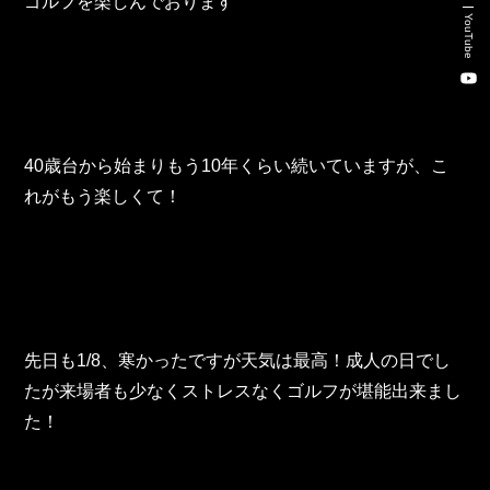
ゴルフを楽しんでおります
新卒・キャリア採用コンサルティング事業
YouTube
人材紹介事業
DX事業
40歳台から始まりもう10年くらい続いていますが、こ
株式会社 東邦ホールディングス
れがもう楽しくて！
東邦自動車 株式会社
株式会社 東邦アウトフロイデ
株式会社 ワールドパーツ
先日も1/8、寒かったですが天気は最高！成人の日でし
たが来場者も少なくストレスなくゴルフが堪能出来まし
株式会社 ソナティック
た！