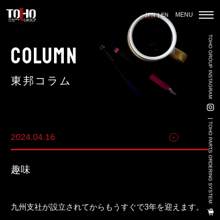
MENU
JPN
EN
TOHO GROUP INSTAGRAM
ホーム
COLUMN
東邦コラム
輸入車部品事業
車輌販売事業
TOHO PARTS ORDERING SYSTEM
2024.04.16
その他
中古車販売事業
3PL事業
趣味
陸上養殖事業
輸出入事業
九州支社が設立されてからもうすぐで3年を迎えます。