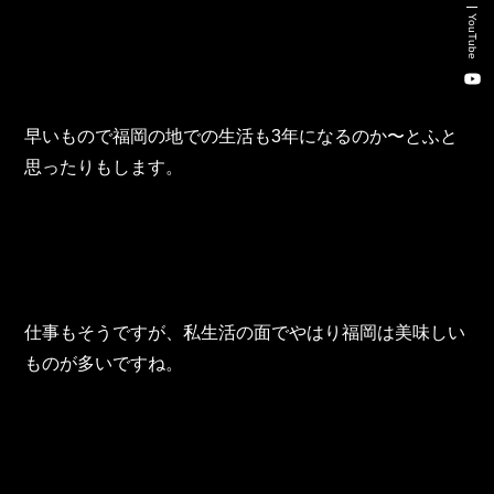
新卒・キャリア採用コンサルティング事業
YouTube
人材紹介事業
DX事業
早いもので福岡の地での生活も3年になるのか〜とふと
思ったりもします。
株式会社 東邦ホールディングス
東邦自動車 株式会社
株式会社 東邦アウトフロイデ
仕事もそうですが、私生活の面でやはり福岡は美味しい
株式会社 ワールドパーツ
ものが多いですね。
株式会社 ソナティック