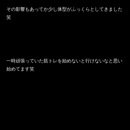
東邦グループの採用情報
その影響もあってか少し体型がふっくらとしてきました
東邦グループからのお知らせ
笑
東邦コラム
お問い合わせ
TOHO PARTS ORDERING SYSTEM
一時頑張っていた筋トレを始めないと行けないなと思い
始めてます笑
TOHO GROUP INSTAGRAM
YouTube