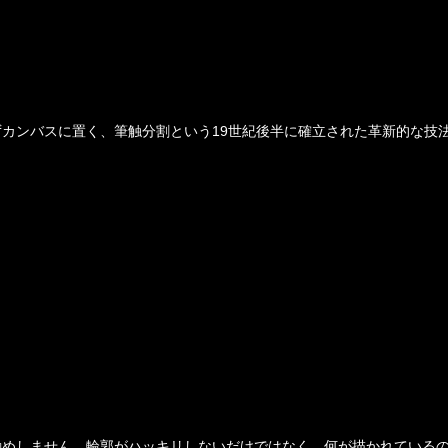
カンバスに置く、筆触分割という19世紀後半に確立された革新的な技
勧めしません、輪郭がハッキリしないだけではなく、何が描かれている