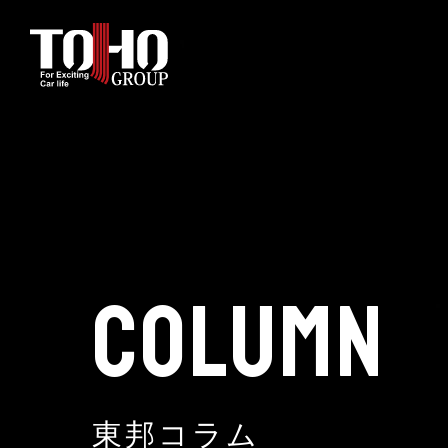
ホーム
輸入車部品事業
車輌販売事業
COLUMN
中古車販売事業
3PL事業
東邦コラム