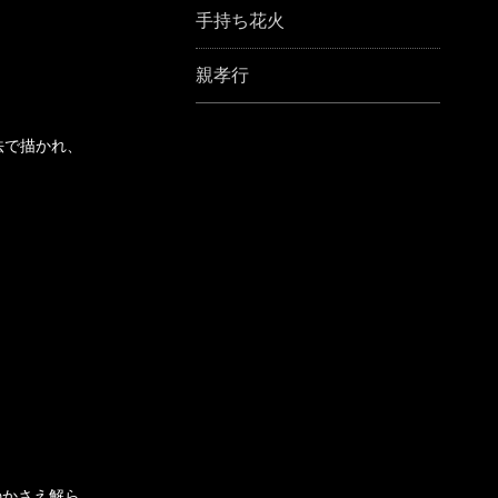
手持ち花火
親孝行
法で描かれ、
のかさえ解ら