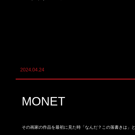
陸上養殖事業
輸出入事業
新卒・キャリア採用コンサルティング事
業
人材紹介事業
2024.04.24
DX事業
MONET
その画家の作品を最初に見た時「なんだ？この落書きは」と