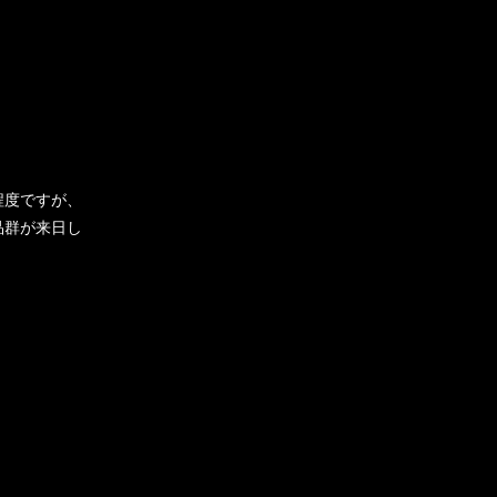
程度ですが、
品群が来日し