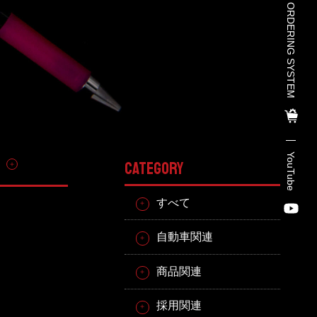
TOHO PARTS ORDERING SYSTEM
TOHO PARTS ORDERING SYSTE
M
TOHO GROUP INSTAGRAM
YouTube
その他
CATEGORY
YouTube
すべて
自動車関連
商品関連
採用関連