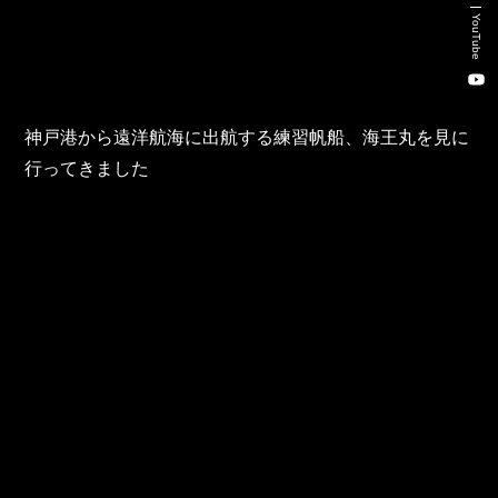
新卒・キャリア採用コンサルティング事業
YouTube
人材紹介事業
DX事業
神戸港から遠洋航海に出航する練習帆船、海王丸を見に
行ってきました
株式会社 東邦ホールディングス
東邦自動車 株式会社
株式会社 東邦アウトフロイデ
株式会社 ワールドパーツ
株式会社 ソナティック