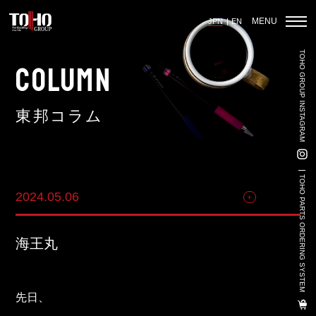
MENU
JPN
EN
TOHO GROUP INSTAGRAM
ホーム
COLUMN
東邦コラム
輸入車部品事業
車輌販売事業
TOHO PARTS ORDERING SYSTEM
2024.05.06
その他
中古車販売事業
3PL事業
海王丸
陸上養殖事業
輸出入事業
先日、