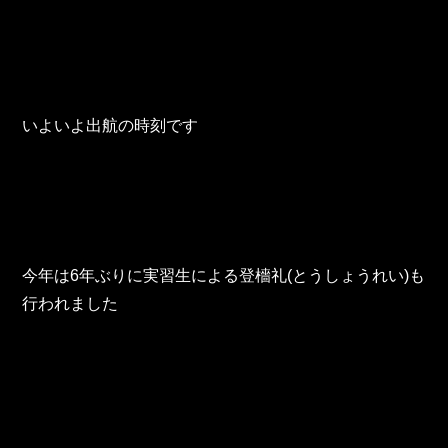
東邦グループの採用情報
東邦グループからのお知らせ
東邦コラム
いよいよ出航の時刻です
お問い合わせ
TOHO PARTS ORDERING SYSTEM
TOHO GROUP INSTAGRAM
今年は6年ぶりに実習生による登檣礼(とうしょうれい)も
行われました
YouTube