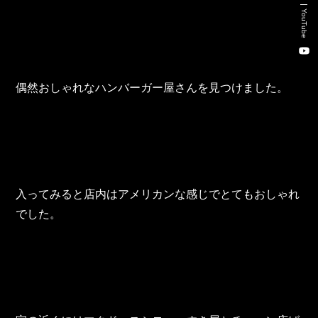
新卒・キャリア採用コンサルティング事業
YouTube
人材紹介事業
DX事業
偶然おしゃれなハンバーガー屋さんを見つけました。
株式会社 東邦ホールディングス
東邦自動車 株式会社
入ってみると店内はアメリカンな感じでとてもおしゃれ
株式会社 東邦アウトフロイデ
でした。
株式会社 ワールドパーツ
株式会社 ソナティック