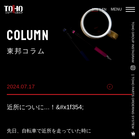
MENU
JPN
EN
TOHO GROUP INSTAGRAM
ホーム
COLUMN
東邦コラム
輸入車部品事業
車輌販売事業
TOHO PARTS ORDERING SYSTEM
2024.07.17
その他
中古車販売事業
3PL事業
近所についに...！&#x1f354;
陸上養殖事業
輸出入事業
先日、自転車で近所を走っていた時に