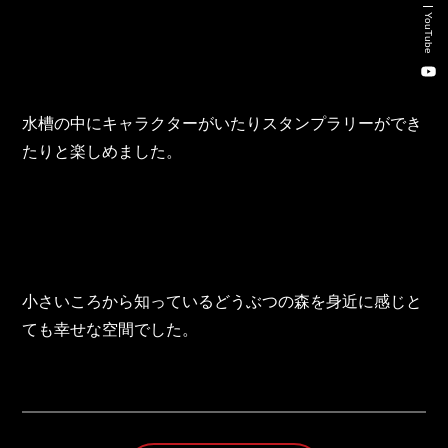
新卒・キャリア採用コンサルティング事業
YouTube
人材紹介事業
DX事業
水槽の中にキャラクターがいたりスタンプラリーができ
たりと楽しめました。
株式会社 東邦ホールディングス
東邦自動車 株式会社
株式会社 東邦アウトフロイデ
小さいころから知っているどうぶつの森を身近に感じと
株式会社 ワールドパーツ
ても幸せな空間でした。
株式会社 ソナティック