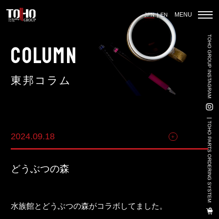
MENU
JPN
EN
TOHO GROUP INSTAGRAM
ホーム
COLUMN
東邦コラム
輸入車部品事業
車輌販売事業
TOHO PARTS ORDERING SYSTEM
2024.09.18
その他
中古車販売事業
3PL事業
どうぶつの森
陸上養殖事業
輸出入事業
水族館とどうぶつの森がコラボしてました。