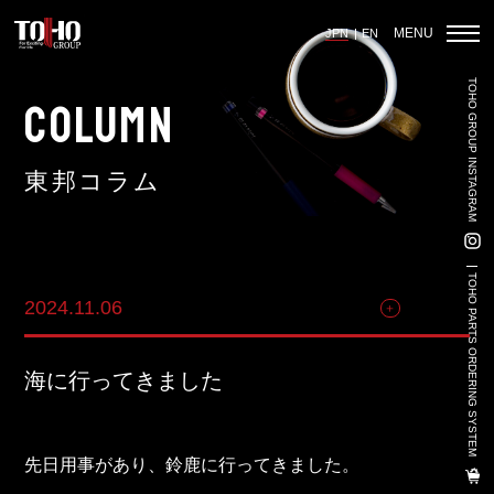
MENU
JPN
EN
TOHO GROUP INSTAGRAM
ホーム
COLUMN
東邦コラム
輸入車部品事業
車輌販売事業
TOHO PARTS ORDERING SYSTEM
2024.11.06
その他
中古車販売事業
3PL事業
海に行ってきました
陸上養殖事業
輸出入事業
先日用事があり、鈴鹿に行ってきました。