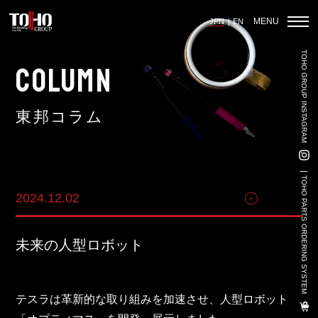
MENU
JPN
EN
TOHO GROUP INSTAGRAM
ホーム
COLUMN
東邦コラム
輸入車部品事業
車輌販売事業
TOHO PARTS ORDERING SYSTEM
2024.12.02
その他
中古車販売事業
3PL事業
未来の人型ロボット
陸上養殖事業
輸出入事業
テスラは革新的な取り組みを加速させ、人型ロボット