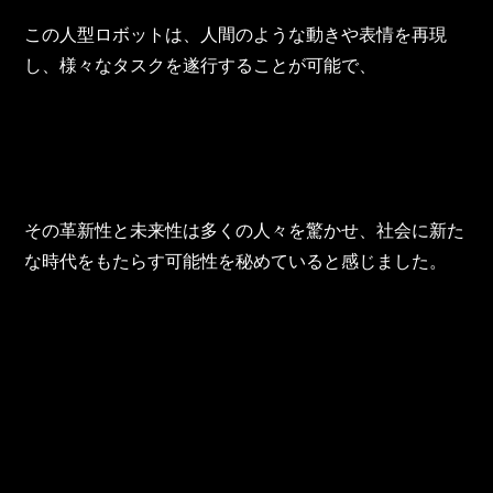
東邦グループの採用情報
この人型ロボットは、人間のような動きや表情を再現
東邦グループからのお知らせ
し、様々なタスクを遂行することが可能で、
東邦コラム
お問い合わせ
TOHO PARTS ORDERING SYSTEM
その革新性と未来性は多くの人々を驚かせ、社会に新た
な時代をもたらす可能性を秘めていると感じました。
TOHO GROUP INSTAGRAM
YouTube