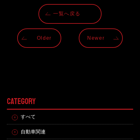
東邦グループの採用情報
一覧へ戻る
東邦グループからのお知らせ
東邦コラム
Older
Newer
お問い合わせ
TOHO PARTS ORDERING SYSTEM
TOHO GROUP INSTAGRAM
CATEGORY
YouTube
すべて
自動車関連