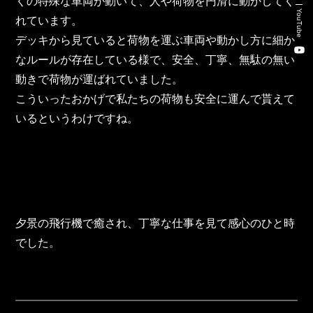
くの特殊な車両が動いて、人や荷物を円滑に動かしてく
新卒・キャリア採用コンサルティング事業
YouTube
れています。
人材紹介事業
デッキから見ていると荷物を運ぶ車両や動かし方に細か
なルールが存在している様で、安全、丁寧、無駄の無い
DX事業
動きで荷物が運ばれていました。
こういったおかげで私たちの荷物も安全に運んで貰えて
いるというわけですね。
株式会社 東邦ホールディングス
東邦自動車 株式会社
株式会社 東邦アウトフロイデ
夕景の飛行機で癒され、丁寧な仕事を見て感心のひと時
株式会社 ワールドパーツ
でした。
株式会社 ソナティック