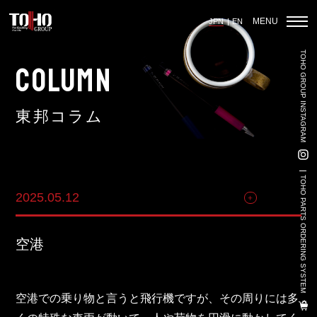
MENU
JPN
EN
TOHO GROUP INSTAGRAM
ホーム
COLUMN
東邦コラム
輸入車部品事業
車輌販売事業
TOHO PARTS ORDERING SYSTEM
2025.05.12
その他
中古車販売事業
3PL事業
空港
陸上養殖事業
輸出入事業
空港での乗り物と言うと飛行機ですが、その周りには多