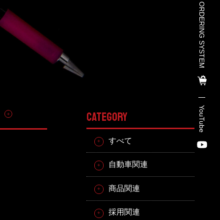
TOHO PARTS ORDERING SYSTEM
TOHO PARTS ORDERING SYSTE
M
TOHO GROUP INSTAGRAM
YouTube
その他
CATEGORY
YouTube
すべて
自動車関連
商品関連
採用関連