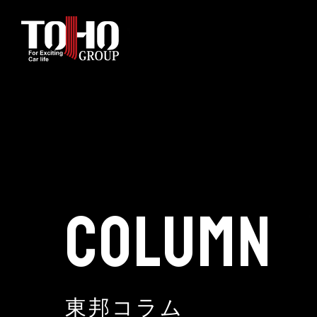
ホーム
輸入車部品事業
車輌販売事業
COLUMN
中古車販売事業
3PL事業
東邦コラム