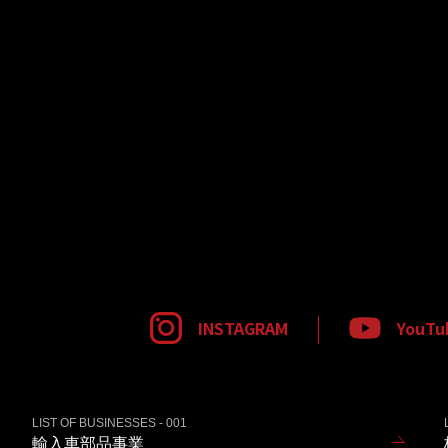
INSTAGRAM
YouTu
LIST OF BUSINESSES - 001
輸入車部品事業