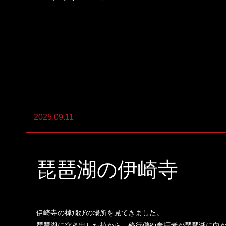
陸上養殖事業
輸出入事業
新卒・キャリア採用コンサルティング事
業
人材紹介事業
2025.09.11
DX事業
琵琶湖の伊崎寺
伊崎寺の棹飛びの場所を見てきました。
琵琶湖に突き出した棹から、修行僧や参拝者が琵琶湖に向