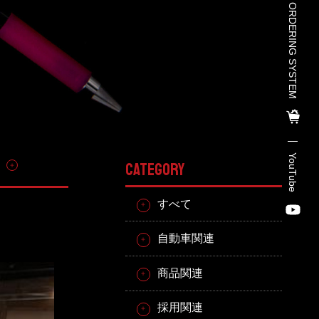
TOHO PARTS ORDERING SYSTEM
TOHO PARTS ORDERING SYSTE
M
TOHO GROUP INSTAGRAM
YouTube
その他
CATEGORY
YouTube
すべて
自動車関連
商品関連
採用関連