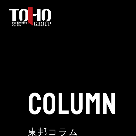
ホーム
輸入車部品事業
車輌販売事業
COLUMN
中古車販売事業
3PL事業
東邦コラム