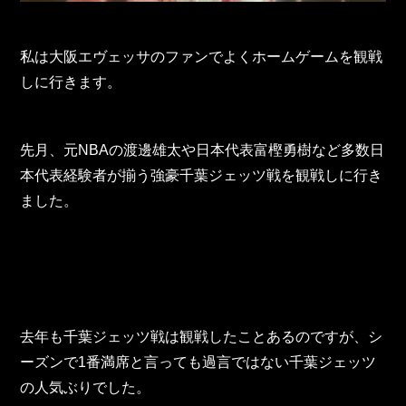
東邦グループの採用情報
東邦グループからのお知らせ
私は大阪エヴェッサのファンでよくホームゲームを観戦
東邦コラム
しに行きます。
お問い合わせ
先月、元NBAの渡邊雄太や日本代表富樫勇樹など多数日
TOHO PARTS ORDERING SYSTEM
本代表経験者が揃う強豪千葉ジェッツ戦を観戦しに行き
ました。
TOHO GROUP INSTAGRAM
YouTube
去年も千葉ジェッツ戦は観戦したことあるのですが、シ
ーズンで1番満席と言っても過言ではない千葉ジェッツ
の人気ぶりでした。