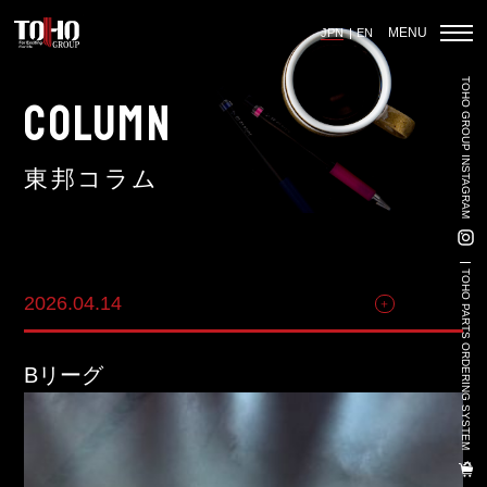
MENU
JPN
EN
TOHO GROUP INSTAGRAM
ホーム
COLUMN
東邦コラム
輸入車部品事業
車輌販売事業
TOHO PARTS ORDERING SYSTEM
2026.04.14
その他
中古車販売事業
3PL事業
Bリーグ
陸上養殖事業
輸出入事業