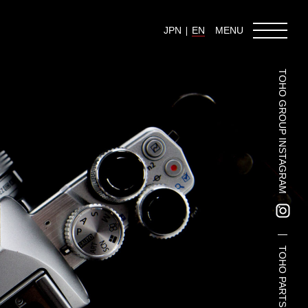
JPN
EN
MENU
TOHO GROUP INSTAGRAM
TOHO Group Recruitment Information
TOHO Group News
TOHO Column
Contact Us