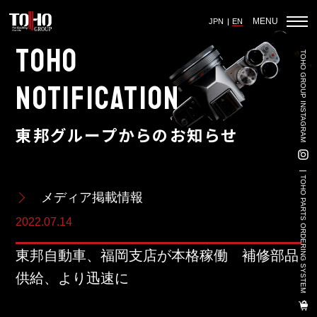
MENU
JPN
EN
TOHO
TOHO GROUP INSTAGRAM
Home
NOTIFICATION
東邦グループからのお知らせ
Auto Parts Sales
Vehicle Sales - Volkswagen Official Dealer
TOHO PARTS ORDERING SYSTEM
メディア掲載情報
Used Car Sales
2022.07.14
3PL
東邦自動車、福岡支店が本格稼働 補修部品
Land-Based Aquaculture
供給、より迅速に
Import And Export