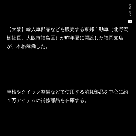
Recruitment Consulting
YouTube
Talent Placement Service
【大阪】輸入車部品などを販売する東邦自動車（北野宏
DX
樹社長、大阪市福島区）が昨年夏に開設した福岡支店
が、本格稼働した。
TOHO Holdings Co., Ltd.
TOHO Automobile Co., Ltd.
TOHO Autofreude Co., Ltd.
車検やクイック整備などで使用する消耗部品を中心に約
World Parts Co., Ltd.
１万アイテムの補修部品を在庫する。
Thonatik Co., Ltd.